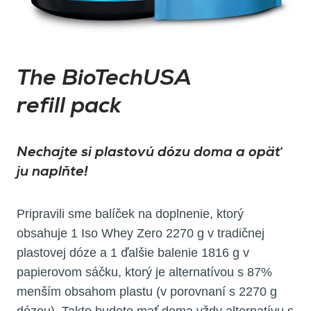
The BioTechUSA
refill pack
Nechajte si plastovú dózu doma a opäť
ju naplňte!
Pripravili sme balíček na doplnenie, ktorý
obsahuje 1 Iso Whey Zero 2270 g v tradičnej
plastovej dóze a 1 ďalšie balenie 1816 g v
papierovom sáčku, ktorý je alternatívou s 87%
menším obsahom plastu (v porovnaní s 2270 g
dózou). Takto budete mať doma vždy alternatívu s