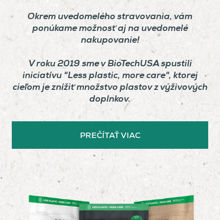
Okrem uvedomelého stravovania, vám
ponúkame možnosť aj na uvedomelé
nakupovanie!
V roku 2019 sme v BioTechUSA spustili
iniciatívu "Less plastic, more care", ktorej
cieľom je znížiť množstvo plastov z výživových
doplnkov.
PREČÍTAŤ VIAC